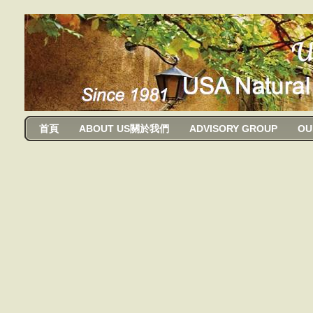
usanma
首頁
ABOUT US關於我們
ADVISORY GROUP
OU