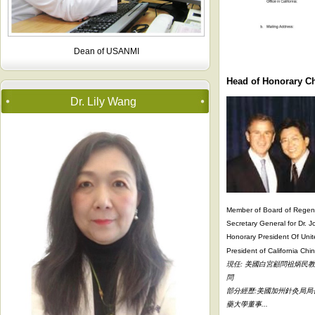
Dean of USANMI
Head of Honorary 
Dr. Lily Wang
Member of Board of Regents
Secretary General for Dr. 
Honorary President Of Unite
President of California Chi
現任: 美國白宮顧問祖炳民
問
部分經歷:美國加州針灸局局
藥大學董事...