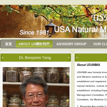
usanma
首頁
ABOUT US關於我們
ADVISORY GROUP
OUR CL
Dr. Benjamin Yang
About USANMA
USANMA was formerly known 
and Western medicine in Sa
established and registered 
natural medicine, nurture 
established, including Expe
Management Committee, Psy
Committee, Iris Medicine C
1. Promote the public’s