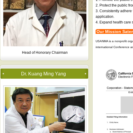
2. Protect the public fr
3. Consistently adhere 
application.
4. Expand health care sy
Our Mission Sat
USANMA is a nonprofit orga
international Conference a
Head of Honorary Chairman
Dr. Kuang Ming Yang