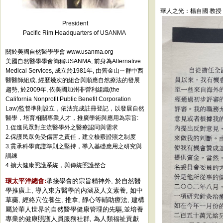
華人之光：楊自國 教授
President
Pacific Rim Headquarters of USANMA
關於美國自然醫學學會 www.usanma.org
美國自然醫學學會簡稱USANMA, 前身為Alternative
Medical Services, 成立於1981年, 由舊金山ㄧ群中西
醫醫師組成, 經歷幾次的組合與順應自然療法的發展
趨勢, 於2009年, 依美國加州非營利組織(the
California Nonprofit Public Benefit Corporation
Law)監督準則設立，依法完成註冊登記，以發展自然
醫學，培育相關專業人才，推廣學術與應用為宗旨:
1.促進民眾對主流醫學外之醫療認同與需求
2.保護民眾免受傷害之責任，建立檢覈證照之制度
3.貫承科學實證準則之堅持，導入基礎應用之研究與
訓練
4.擴大健康照護系統，與傳統照護整合
環太平洋總會:
承接學會的宗旨精神外, 於自然醫
學推廣上, 導入東方醫學的內涵及人文素養, 如中
草藥, 經絡穴位養生, 推拿, 靜心等輔助療法, 建構
屬於華人世界的自然醫學健康管理的先驅,並培養
專業的健康照護人員服務社群, 為人類福祉貢獻