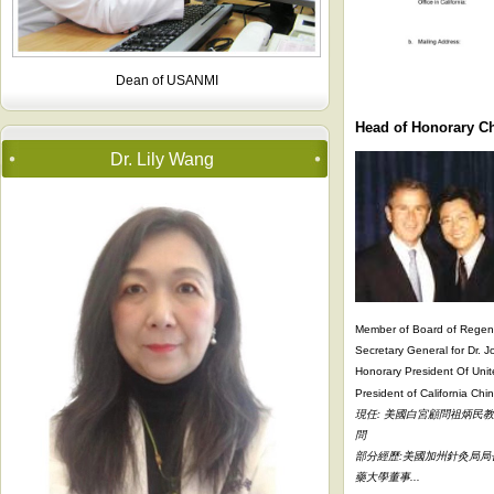
Dean of USANMI
Head of Honorary 
Dr. Lily Wang
Member of Board of Regents
Secretary General for Dr. 
Honorary President Of Unite
President of California Chi
現任: 美國白宮顧問祖炳民
問
部分經歷:美國加州針灸局局
藥大學董事...