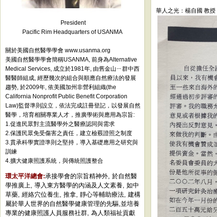
華人之光：楊自國 教授
President
Pacific Rim Headquarters of USANMA
關於美國自然醫學學會 www.usanma.org
美國自然醫學學會簡稱USANMA, 前身為Alternative
Medical Services, 成立於1981年, 由舊金山ㄧ群中西
醫醫師組成, 經歷幾次的組合與順應自然療法的發展
趨勢, 於2009年, 依美國加州非營利組織(the
California Nonprofit Public Benefit Corporation
Law)監督準則設立，依法完成註冊登記，以發展自然
醫學，培育相關專業人才，推廣學術與應用為宗旨:
1.促進民眾對主流醫學外之醫療認同與需求
2.保護民眾免受傷害之責任，建立檢覈證照之制度
3.貫承科學實證準則之堅持，導入基礎應用之研究與
訓練
4.擴大健康照護系統，與傳統照護整合
環太平洋總會:
承接學會的宗旨精神外, 於自然醫
學推廣上, 導入東方醫學的內涵及人文素養, 如中
草藥, 經絡穴位養生, 推拿, 靜心等輔助療法, 建構
屬於華人世界的自然醫學健康管理的先驅,並培養
專業的健康照護人員服務社群, 為人類福祉貢獻