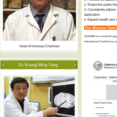
2. Protect the public fr
3. Consistently adhere 
application.
4. Expand health care sy
Our Mission Sat
USANMA is a nonprofit orga
international Conference a
Head of Honorary Chairman
Dr. Kuang Ming Yang