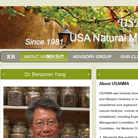
usanma
首頁
ABOUT US關於我們
ADVISORY GROUP
OUR CL
Dr. Benjamin Yang
About USANMA
USANMA was formerly known 
and Western medicine in Sa
established and registered 
natural medicine, nurture 
established, including Expe
Management Committee, Psy
Committee, Iris Medicine C
1. Promote the public’s