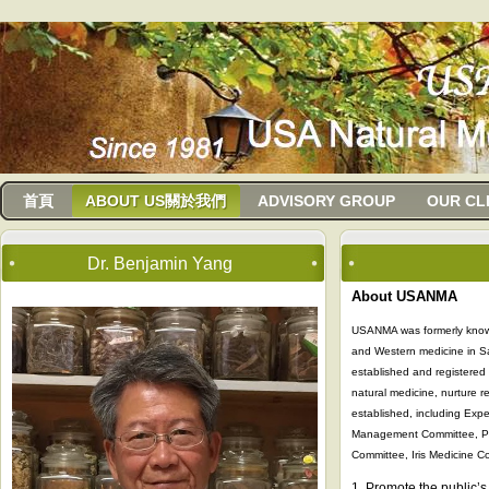
usanma
首頁
ABOUT US關於我們
ADVISORY GROUP
OUR CL
Dr. Benjamin Yang
About USANMA
USANMA was formerly known 
and Western medicine in Sa
established and registered 
natural medicine, nurture 
established, including Expe
Management Committee, Psy
Committee, Iris Medicine C
1. Promote the public’s