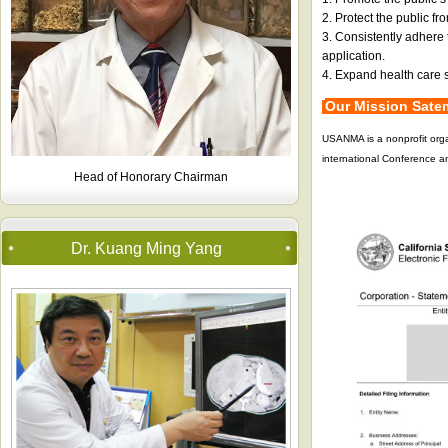
2. Protect the public fr
3. Consistently adhere 
application.
4. Expand health care sy
Our Mission Sat
USANMA is a nonprofit orga
international Conference a
Head of Honorary Chairman
Dr. Kuang Ming Yang