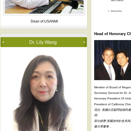
Dean of USANMI
Head of Honorary 
Dr. Lily Wang
Member of Board of Regents
Secretary General for Dr. 
Honorary President Of Unite
President of California Chi
現任: 美國白宮顧問祖炳民
問
部分經歷:美國加州針灸局局
藥大學董事...