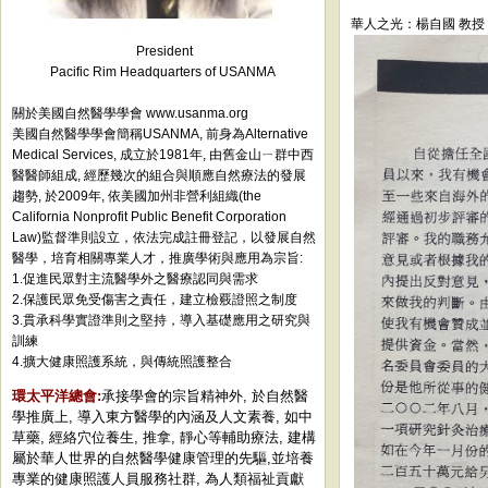
華人之光：楊自國 教授
President
Pacific Rim Headquarters of USANMA
關於美國自然醫學學會 www.usanma.org
美國自然醫學學會簡稱USANMA, 前身為Alternative
Medical Services, 成立於1981年, 由舊金山ㄧ群中西
醫醫師組成, 經歷幾次的組合與順應自然療法的發展
趨勢, 於2009年, 依美國加州非營利組織(the
California Nonprofit Public Benefit Corporation
Law)監督準則設立，依法完成註冊登記，以發展自然
醫學，培育相關專業人才，推廣學術與應用為宗旨:
1.促進民眾對主流醫學外之醫療認同與需求
2.保護民眾免受傷害之責任，建立檢覈證照之制度
3.貫承科學實證準則之堅持，導入基礎應用之研究與
訓練
4.擴大健康照護系統，與傳統照護整合
環太平洋總會:
承接學會的宗旨精神外, 於自然醫
學推廣上, 導入東方醫學的內涵及人文素養, 如中
草藥, 經絡穴位養生, 推拿, 靜心等輔助療法, 建構
屬於華人世界的自然醫學健康管理的先驅,並培養
專業的健康照護人員服務社群, 為人類福祉貢獻