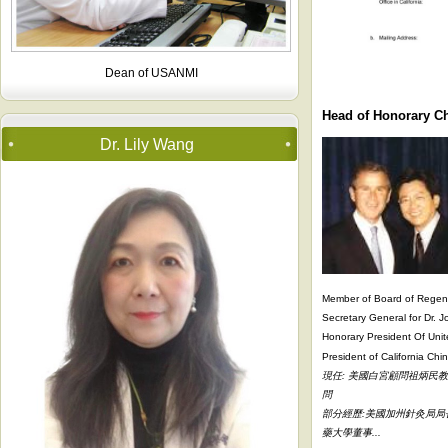
Dean of USANMI
Head of Honorary 
Dr. Lily Wang
Member of Board of Regents
Secretary General for Dr. 
Honorary President Of Unite
President of California Chi
現任: 美國白宮顧問祖炳民
問
部分經歷:美國加州針灸局局
藥大學董事...