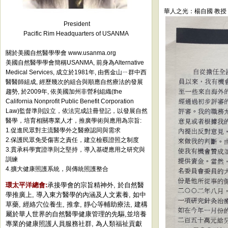
華人之光：楊自國 教授
President
Pacific Rim Headquarters of USANMA
關於美國自然醫學學會 www.usanma.org
美國自然醫學學會簡稱USANMA, 前身為Alternative
Medical Services, 成立於1981年, 由舊金山ㄧ群中西
醫醫師組成, 經歷幾次的組合與順應自然療法的發展
趨勢, 於2009年, 依美國加州非營利組織(the
California Nonprofit Public Benefit Corporation
Law)監督準則設立，依法完成註冊登記，以發展自然
醫學，培育相關專業人才，推廣學術與應用為宗旨:
1.促進民眾對主流醫學外之醫療認同與需求
2.保護民眾免受傷害之責任，建立檢覈證照之制度
3.貫承科學實證準則之堅持，導入基礎應用之研究與
訓練
4.擴大健康照護系統，與傳統照護整合
環太平洋總會:
承接學會的宗旨精神外, 於自然醫
學推廣上, 導入東方醫學的內涵及人文素養, 如中
草藥, 經絡穴位養生, 推拿, 靜心等輔助療法, 建構
屬於華人世界的自然醫學健康管理的先驅,並培養
專業的健康照護人員服務社群, 為人類福祉貢獻