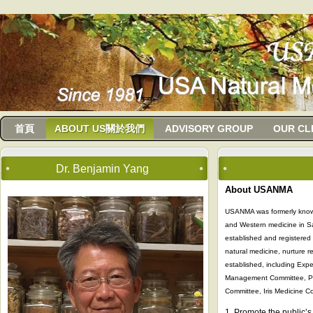
usanma
首頁
ABOUT US關於我們
ADVISORY GROUP
OUR CL
Dr. Benjamin Yang
About USANMA
USANMA was formerly known 
and Western medicine in Sa
established and registered 
natural medicine, nurture 
established, including Expe
Management Committee, Psy
Committee, Iris Medicine C
1. Promote the public’s