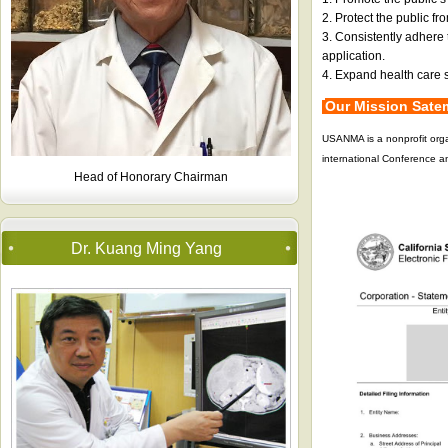
2. Protect the public fr
3. Consistently adhere 
application.
4. Expand health care sy
Our Mission Sat
USANMA is a nonprofit orga
international Conference a
Head of Honorary Chairman
Dr. Kuang Ming Yang