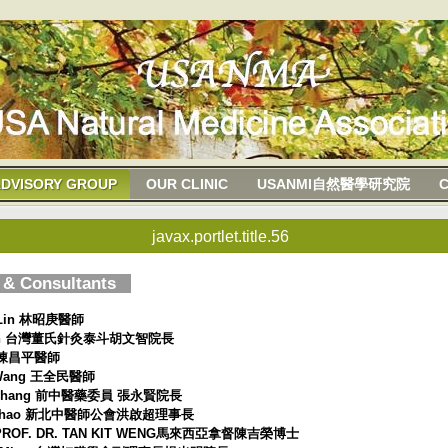
DVISORY GROUP
OUR CLINIC
USANMI自然醫學研究院
javax.portlet.title.56
n & Consultants
eng Lin 林昭庚醫師
en-Chih 台灣董氏針灸泰斗胡文智院長
hen 陳昌平醫師
Min Wang 王全民醫師
sien Chang 前中醫藥委員 張永賢院長
g, Chi-Chao 新北中醫師公會洪啟超理事長
SERI PROF. DR. TAN KIT WENG馬來西亞拿督陳吉榮博士