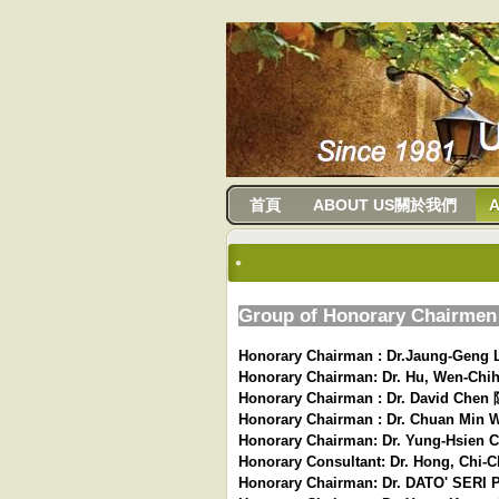
usanma
首頁
ABOUT US關於我們
A
Group of Honorary Chairme
Honorary Chairman : Dr.Jaung-G
Honorary Chairman: Dr. Hu, W
Honorary Chairman : Dr. David C
Honorary Chairman : Dr. Chuan 
Honorary Chairman: Dr. Yung-H
Honorary Consultant: Dr. Hon
Honorary Chairman: Dr. DATO' 