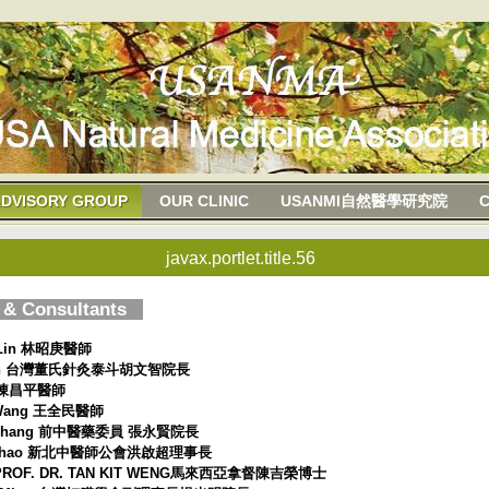
DVISORY GROUP
OUR CLINIC
USANMI自然醫學研究院
javax.portlet.title.56
n & Consultants
eng Lin 林昭庚醫師
en-Chih 台灣董氏針灸泰斗胡文智院長
hen 陳昌平醫師
Min Wang 王全民醫師
sien Chang 前中醫藥委員 張永賢院長
g, Chi-Chao 新北中醫師公會洪啟超理事長
SERI PROF. DR. TAN KIT WENG馬來西亞拿督陳吉榮博士