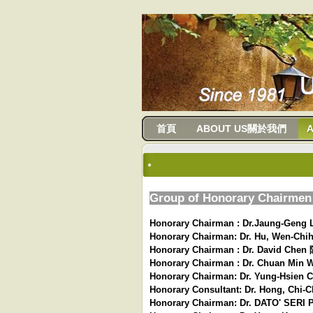
usanma
首頁
ABOUT US關於我們
A
Group of Honorary Chairme
Honorary Chairman : Dr.Jaung-G
Honorary Chairman: Dr. Hu, W
Honorary Chairman : Dr. David C
Honorary Chairman : Dr. Chuan 
Honorary Chairman: Dr. Yung-H
Honorary Consultant: Dr. Hon
Honorary Chairman: Dr. DATO' 