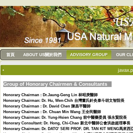
usanma
首頁
ABOUT US關於我們
ADVISORY GROUP
OUR CL
javax.po
Group of Honorary Chairmen & Consultants
Honorary Chairman : Dr.Jaung-Geng Lin 林昭庚醫師
Honorary Chairman: Dr. Hu, Wen-Chih 台灣董氏針灸泰斗胡文智院長
Honorary Chairman : Dr. David Chen 陳昌平醫師
Honorary Chairman : Dr. Chuan Min Wang 王全民醫師
Honorary Chairman: Dr. Yung-Hsien Chang 前中醫藥委員 張永賢院長
Honorary Consultant: Dr. Hong, Chi-Chao 新北中醫師公會洪啟超理事長
Honorary Chairman: Dr. DATO' SERI PROF. DR. TAN KIT WE