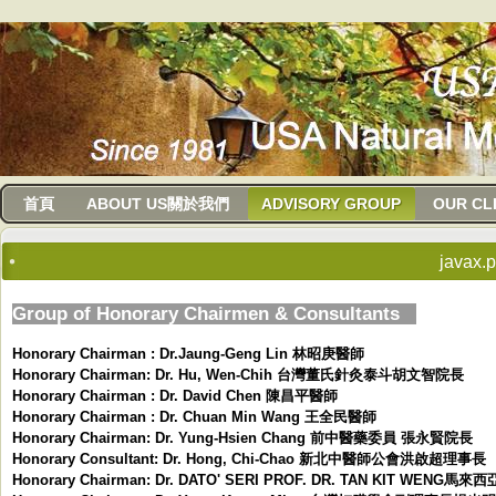
usanma
首頁
ABOUT US關於我們
ADVISORY GROUP
OUR CL
javax.po
Group of Honorary Chairmen & Consultants
Honorary Chairman : Dr.Jaung-Geng Lin 林昭庚醫師
Honorary Chairman: Dr. Hu, Wen-Chih 台灣董氏針灸泰斗胡文智院長
Honorary Chairman : Dr. David Chen 陳昌平醫師
Honorary Chairman : Dr. Chuan Min Wang 王全民醫師
Honorary Chairman: Dr. Yung-Hsien Chang 前中醫藥委員 張永賢院長
Honorary Consultant: Dr. Hong, Chi-Chao 新北中醫師公會洪啟超理事長
Honorary Chairman: Dr. DATO' SERI PROF. DR. TAN KIT WE