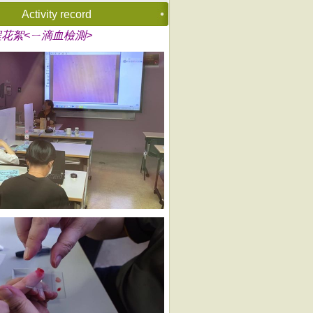
Activity record
花絮<ㄧ滴血檢測>