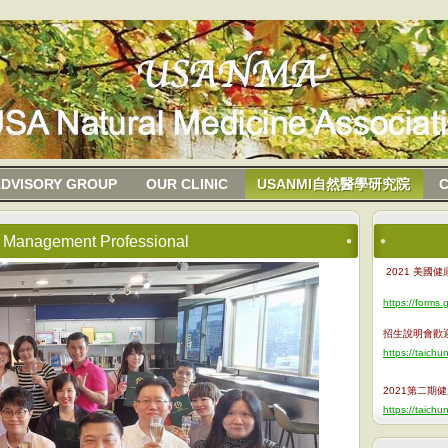
DVISORY GROUP
OUR CLINIC
USANMI自然醫學研究院
 Management Professional
2021 美
https://form
招生說明會歡
https://taich
2021第二期
https://taich