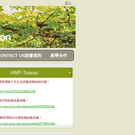
登入
CONTACT US證書查詢
產學合作
HMP-Taiwan
國健康管理師十月台北證書班開始招生囉！
s.gle/74v4nQFkZCGkBeLD8
迎中部的朋友參加喔！
ung.sce.pccu.edu.tw/courses/0F01B1066
健康管理師台中專班開始報名囉！
ung.sce.pccu.edu.tw/courses/3FY9B1060