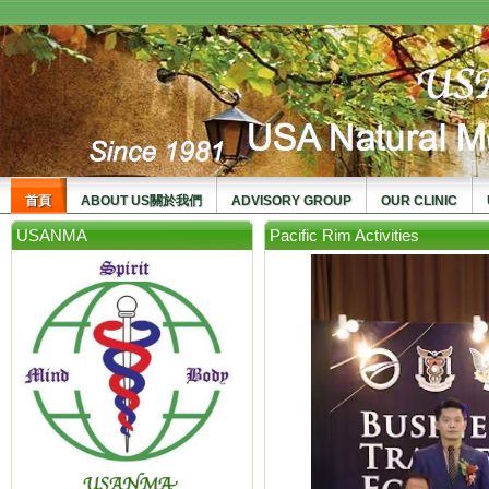
usanma
首頁
ABOUT US關於我們
ADVISORY GROUP
OUR CLINIC
USANMA
Pacific Rim Activities