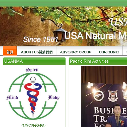
usanma
首頁
ABOUT US關於我們
ADVISORY GROUP
OUR CLINIC
USANMA
Pacific Rim Activities