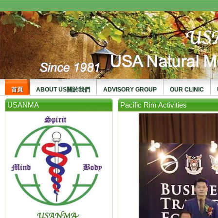
usanma
首頁
ABOUT US關於我們
ADVISORY GROUP
OUR CLINIC
USANMA
Pacific Rim Activities