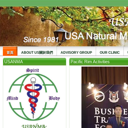
usanma
首頁
ABOUT US關於我們
ADVISORY GROUP
OUR CLINIC
USANMA
Pacific Rim Activities