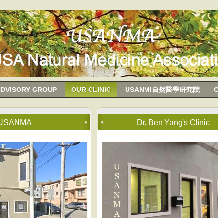
DVISORY GROUP
OUR CLINIC
USANMI自然醫學研究院
f USANMA
Dr. Ben Yang's Clinic