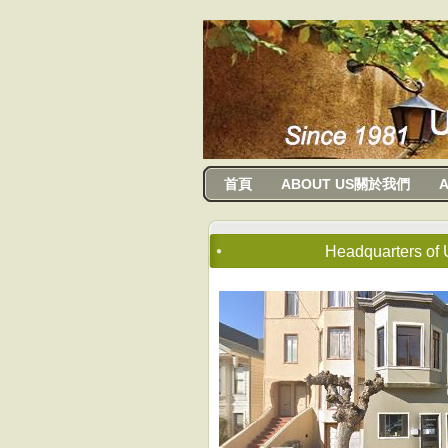
usanma
首頁
ABOUT US關於我們
A
Headquarters o