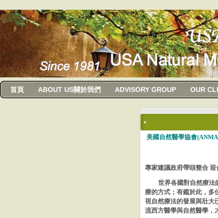
usanma
首頁
ABOUT US關於我們
ADVISORY GROUP
OUR CL
美國自然醫學協會(ANM
專家建議政府帶頭整合 迎
世界各國對自然療法的
療的方式；有鑑於此，多
視自然
療法的發展與壯大
流西方醫學與自然醫學，