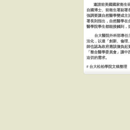
邀請
前美國國家衛生
自國博士、前衛生署副署
強調要讓自然醫學變成主
署長則指出，自然醫學在
醫學院學生都能接觸到，
台大醫院外科部專任
法化，以達「創新、倫理
師也認
為政府應該擔負起
「整合醫學委員會」讓中
迫切的需求。
# 台大松柏學院文稿整理