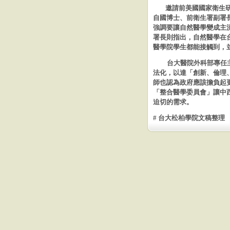
邀請
前美國國家衛生
自國博士、前衛生署副署
強調要讓自然醫學變成主
署長則指出，自然醫學在
醫學院學生都能接觸到，
台大醫院外科部專任
法化，以達「創新、倫理
師也認
為政府應該擔負起
「整合醫學委員會」讓中
迫切的需求。
# 台大松柏學院文稿整理