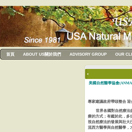
usanma
首頁
ABOUT US關於我們
ADVISORY GROUP
OUR CL
美國自然醫學協會(ANM
專家建議政府帶頭整合 迎
世界各國對自然療法的
療的方式；有鑑於此，多
視自然
療法的發展與壯大
流西方醫學與自然醫學，