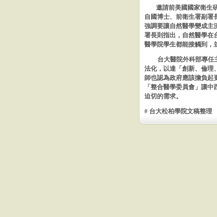
邀請
前美國國家衛生
自國博士、前衛生署副署
強調要讓自然醫學變成主
署長則指出，自然醫學在
醫學院學生都能接觸到，
台大醫院外科部專任
法化，以達「創新、倫理
師也認
為政府應該擔負起
「整合醫學委員會」讓中
迫切的需求。
# 台大松柏學院文稿整理