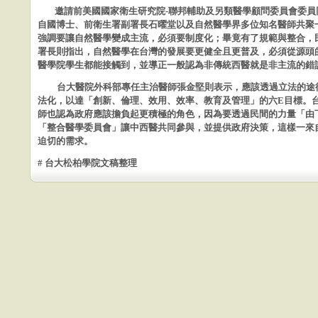
邀請
前美國國家衛生研究院-聯邦輔助及另類醫學顧問委員會委員
自國博士、前衛生署副署長石曜堂以及自然醫學界多位知名
醫師共聚
強調要讓自然醫學變成主
流，必須要制度化；畢竟有了規範與整合，
署長則指出，自然醫學在台灣的發展要更健全且更普及，必須從源
頭
醫學院學生都能接觸到，並導正
一般認為非傳統西醫就是非主流的錯
台大醫院外科部專任主治醫師張金堅則表示，應該透過立法的途
法化，以達「創新、倫理、效用、效率、
教育及管理」的六
E
目標。
師也認
為政府應該擔負起更積極的角色，因為要透過民間的力量「由
「整合醫學委員會」讓中西醫共同參與，並提供政
府決策，這樣一來
迫切的需求。
# 台大松柏學院文稿整理