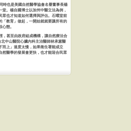
同時也是美國自然醫學
協會名譽董事長楊
一堂。楊自國博士以加州中醫立法為例，
民眾也才知道如何選擇與評估。
石曜堂前
的「教育」做起，一開始就就要讓所有的
誤心態。
徑，甚
至由政府組成機構，讓自然療法合
台北中山醫院心臟內科主治醫師林承簊醫
下而上」速度
太慢，如果衛生署能成立
自然醫學的發展會更快，也才能迎合民眾