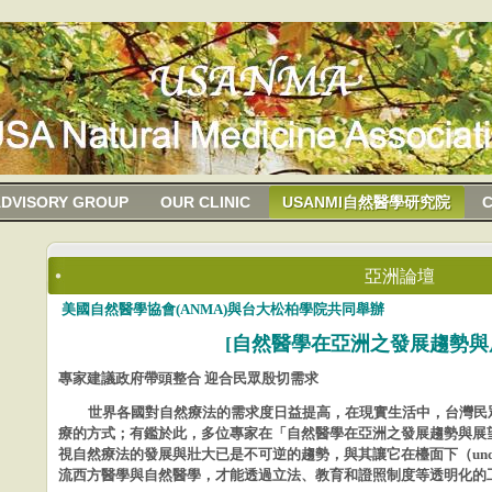
DVISORY GROUP
OUR CLINIC
USANMI自然醫學研究院
亞洲論壇
美國自然醫學協會(ANMA)與台大松柏學院共同舉辦
[
自然醫學在亞洲之發展趨勢與
專家建議政府帶頭整合 迎合民眾殷切需求
世界各國對自然療法的需求度日益提高，在現實生活中，台灣民
療的方式；有鑑於此，多位專家在「自然
醫學在亞洲之發展趨勢與展
視自然
療法的發展與壯大已是不可逆的趨勢，與其讓它在檯面下（
und
流西方醫學與自然醫學，才能透過立法、教育和證照
制度等透明化的