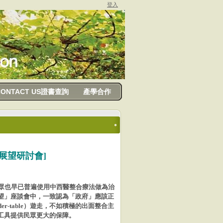
登入
CONTACT US證書查詢
產學合作
展望研討會]
眾也早
已普遍使用中西醫整合療法做為治
望」座談會中，一致認為「政府」應該正
er-table
）遊走，
不如積極的出面整合主
工具提供民眾更大的保障。