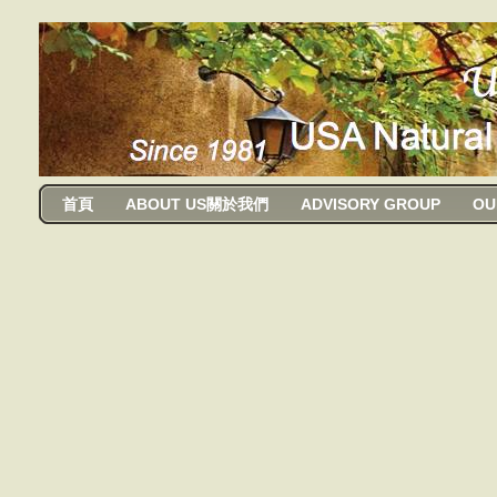
usanma
首頁
ABOUT US關於我們
ADVISORY GROUP
OU