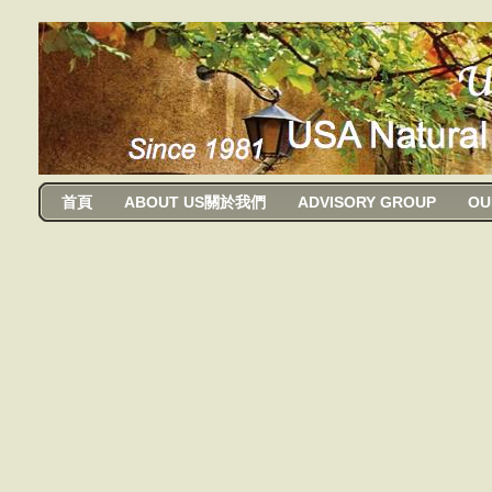
usanma
首頁
ABOUT US關於我們
ADVISORY GROUP
OU