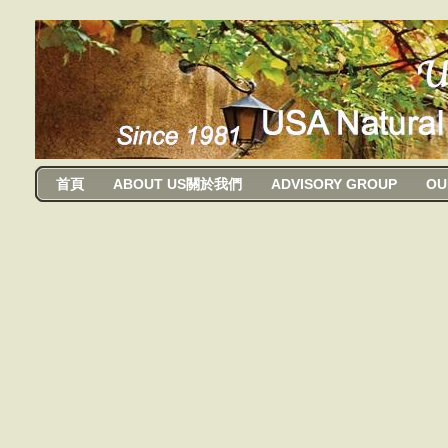
usanma
首頁
ABOUT US關於我們
ADVISORY GROUP
OU