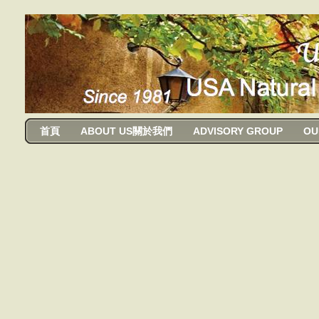
usanma
首頁
ABOUT US關於我們
ADVISORY GROUP
OU