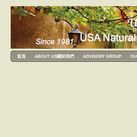
usanma
首頁
ABOUT US關於我們
ADVISORY GROUP
OU