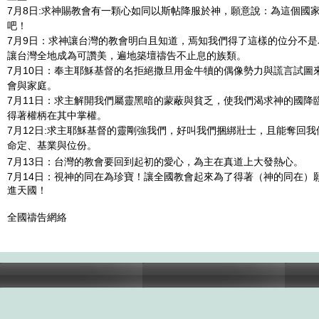
7月8日:求神賜教會有一顆心如同以斯帖降服於神，願意說：為這個國
吧！
7月9日：求神讓台灣的教會明白且知道，焉知我們得了這樣的位分不
讓台灣全地成為可讚美，遍地築壇禱告不止息的族類。
7月10日：奉主耶穌基督的名拒絕撒旦用金牛犢的偶像勢力與謊言試圖
會與家庭。
7月11日：求主解開我們屬靈黑暗的蒙蔽與貧乏，使我們渴求神的國降
得著權柄在其中掌權。
7月12日:求主耶穌基督的靈剛強我們，好叫我們捆綁壯士，且能奪回
命定、基業與位份。
7月13日：台灣的教會要回到起初的愛心，為主在真道上大發熱心。
7月14日：視神的同在為珍寶！讓全國教會起來為了得著（神的同在）
進天國！
全國禱告網絡