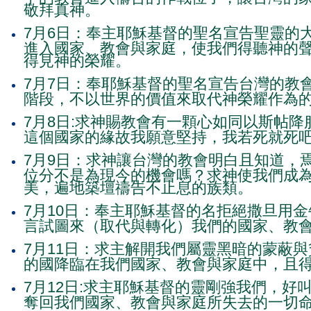
敬拜真神。
7月6日：奉主耶穌基督的聖名宣告聖靈的
進入國家、教會與家庭，使我們得聽神的
得見神的榮耀。
7月7日：奉耶穌基督的聖名宣告台灣的教
階段，不以世界的價值來取代神榮耀作為
7月8日:求神賜教會有一顆心如同以斯帖
這個國家的緣故我願意堅持，我若死就死
7月9日：求神讓台灣的教會明白且知道，
位分不是為現今的機會嗎？求神使我們成
美，遍地築壇禱告不止息的族類。
7月10日：奉主耶穌基督的名拒絕撒旦用
言試圖來（取代與轉化）我們的國家、教
7月11日：求主解開我們屬靈黑暗的蒙蔽
的國降臨在我們國家、教會與家庭中，且
7月12日:求主耶穌基督的靈剛強我們，好
奪回我們國家、教會與家庭所失去的一切