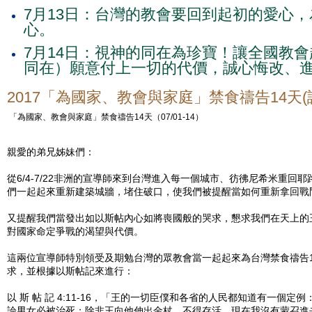
7月13日：台灣的教會要回到起初的愛心
心。
7月14日：視神的同在為珍寶！讓全國教
同在）願意付上一切的代價，誠心悔改、
2017「為國家、教會與家庭」禁食禱告14天
「為國家、教會與家庭」禁食禱告14天（07/01-14）
親愛的弟兄姊妹們：
從6/4-7/22非洲的宣導師來到台灣進入每一個城市、彷彿尼希米重回
們一起起來重新建築城牆，堵住破口，使我們被提醒當如何重新拿回戰
又提醒我們當發出如以斯帖內心如將喪國般的哭求，懇求我們在天上的
對國家命定爭戰的渴望與代價。
這兩位宣導師特別領受及期勉台灣的眾教會當一起起來為台灣禁食禱告
求，並根據以斯帖記來進行：
以 斯 帖 記 4:11-16，「王的一切臣僕和各省的人民都知道有一個
論男女必被治死；除非王向他伸出金杖，不得存活。現在我沒有蒙召進