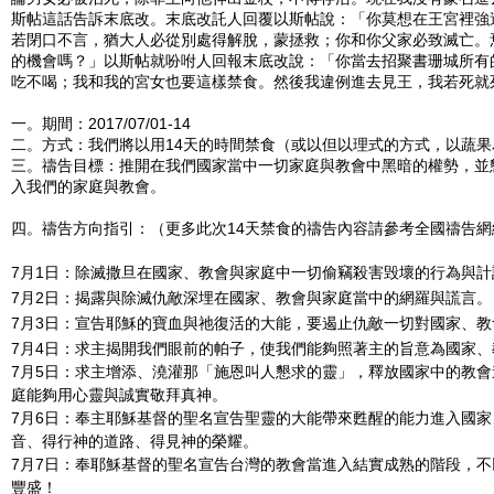
斯帖這話告訴末底改。末底改託人回覆以斯帖說：「你莫想在王宮裡強
若閉口不言，猶大人必從別處得解脫，蒙拯救；你和你父家必致滅亡。
的機會嗎？」以斯帖就吩咐人回報末底改說：「你當去招聚書珊城所有
吃不喝；我和我的宮女也要這樣禁食。然後我違例進去見王，我若死就
一。期間：2017/07/01-14
二。方式：我們將以用14天的時間禁食（或以但以理式的方式，以蔬果
三。禱告目標：推開在我們國家當中一切家庭與教會中黑暗的權勢，並
入我們的家庭與教會。
四。禱告方向指引：（更多此次14天禁食的禱告內容請參考全國禱告
7月1日：除滅撒旦在國家、教會與家庭中一切偷竊殺害毁壞的行為與計
7月2日：揭露與除滅仇敵深埋在國家、教會與家庭當中的網羅與謊言。
7月3日：宣告耶穌的寶血與祂復活的大能，要遏止仇敵一切對國家、
7月4日：求主揭開我們眼前的帕子，使我們能夠照著主的旨意為國家
7月5日：求主增添、澆灌那「施恩叫人懇求的靈」，釋放國家中的教
庭能夠用心靈與誠實敬拜真神。
7月6日：奉主耶穌基督的聖名宣告聖靈的大能帶來甦醒的能力進入國
音、得行神的道路、得見神的榮耀。
7月7日：奉耶穌基督的聖名宣告台灣的教會當進入結實成熟的階段，
豐盛！