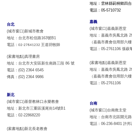
地址：雲林縣莿桐鄉四合村
電話：05-5710732
嘉義
台北
(城市窗口)嘉義新恩堂
(城市窗口)新城市教會
地址：嘉義市吳鳳北路 291
地址：台北市松信路
163
號
B1
（嘉義市農會信用部六樓
電話：
02-27641232
王道玥牧師
電話：05-2761106
張萩
(索書地點)真理書房
(索書地點)嘉義新恩堂
地址：台北市大安區新生南路三段 86 號
地址：嘉義市吳鳳北路 291
電話：(02) 2364 6545
（嘉義市農會信用部六樓
傳真：(02) 2364 9986
電話：05-2761106
新北
(城市窗口)基督教林口永樂教會
台南
地址：新北市三重區溪尾街14號B1
(城市窗口)台南救主堂
電話：02-22868220
地址：台南市北區開元路
電話：06-236-8401 許
(索書地點)新北長老教會