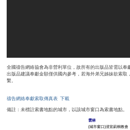
全國禱告網絡協會為非營利單位，故所有的出版品皆需以奉
出版品建議奉獻金額僅供國內參考，若海外弟兄姊妹欲索取
繫。
禱告網絡奉獻索取傳真表 下載
備註：未標註索書地點的城市，以該城市窗口為索書地點。
雲林
(
城市窗口)浸宣莿桐教會