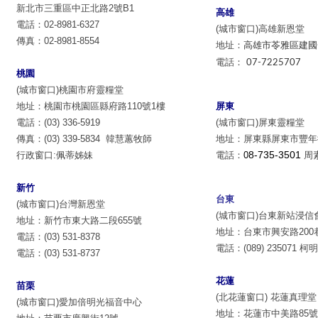
新北市三重區中正北路2號B1
高雄
電話：02-8981-6327
(城市窗口)高雄新恩堂
傳真：02-8981-8554
地址：
高雄市苓雅區建國
電話：
07-7225707
桃園
(城市窗口)桃園市府靈糧堂
地址：桃園市桃園區縣府路110號1樓
屏東
電話：(03) 336-5919
(城市窗口)屏東靈糧堂
傳真：(03) 339-5834 韓慧蕙牧師
地址：
屏東縣屏東市豐年街
8-735-3501
行政窗口:佩蒂姊妹
電話：
0
周
新竹
台東
(城市窗口)台灣新恩堂
(城市窗口)台東新站浸信
地址：新竹市東大路二段655號
地址：台東市興安路200巷
電話：(03) 531-8378
電話：(089) 235071 
電話：(03) 531-8737
花蓮
苗栗
(北花蓮窗口) 花蓮真理堂
(城市窗口)愛加倍明光福音中心
地址：
花蓮市中美路85號