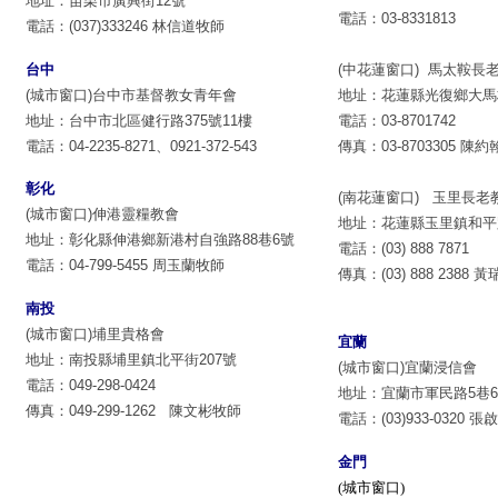
地址：苗栗市廣興街12號
電話：03-8331813
電話：(037)333246 林信道牧師
台中
(中花蓮窗口) 馬太鞍長
(城市窗口)
台中市基督教女青年會
地址：花蓮縣光復鄉大馬村
地址：台中市北區健行路
375
號
11
樓
電話：03-8701742
電話：
04-2235-8271
、
0921-372-543
傳真：03-8703305 陳
彰化
(南花蓮窗口) 玉里長老
(城市窗口)伸港靈糧教會
地址：花蓮縣玉里鎮和平路
地址：彰化縣伸港鄉新港村自強路88巷6號
電話：(03) 888 7871
電話：04-799-5455 周玉蘭牧師
傳真：(03) 888 2388
南投
(城市窗口)埔里貴格會
宜蘭
地址：南投縣埔里鎮北平街
207
號
(城市窗口)宜蘭浸信會
電話：049-298-0424
地址：宜蘭市軍民路5巷6
傳真：049-299-1262 陳文彬牧師
電話：(03)933-0320 
金門
(城市窗口)